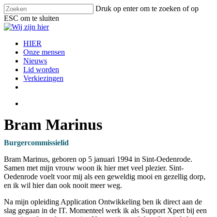
Skip
Druk op enter om te zoeken of op
to
ESC om te sluiten
main
Close
content
Search
search
Menu
HIER
Onze mensen
Nieuws
Lid worden
Verkiezingen
facebook
instagram
email
search
Bram Marinus
Burgercommissielid
Bram Marinus, geboren op 5 januari 1994 in Sint-Oedenrode.
Samen met mijn vrouw woon ik hier met veel plezier. Sint-
Oedenrode voelt voor mij als een geweldig mooi en gezellig dorp,
en ik wil hier dan ook nooit meer weg.
Na mijn opleiding Application Ontwikkeling ben ik direct aan de
slag gegaan in de IT. Momenteel werk ik als Support Xpert bij een