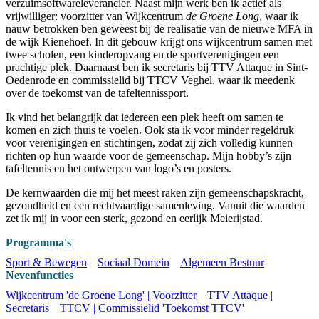
verzuimsoftwareleverancier. Naast mijn werk ben ik actief als
vrijwilliger: voorzitter van Wijkcentrum
de Groene Long
, waar ik
nauw betrokken ben geweest bij de realisatie van de nieuwe MFA in
de wijk Kienehoef. In dit gebouw krijgt ons wijkcentrum samen met
twee scholen, een kinderopvang en de sportverenigingen een
prachtige plek. Daarnaast ben ik secretaris bij TTV Attaque in Sint-
Oedenrode en commissielid bij TTCV Veghel, waar ik meedenk
over de toekomst van de tafeltennissport.
Ik vind het belangrijk dat iedereen een plek heeft om samen te
komen en zich thuis te voelen. Ook sta ik voor minder regeldruk
voor verenigingen en stichtingen, zodat zij zich volledig kunnen
richten op hun waarde voor de gemeenschap. Mijn hobby’s zijn
tafeltennis en het ontwerpen van logo’s en posters.
De kernwaarden die mij het meest raken zijn gemeenschapskracht,
gezondheid en een rechtvaardige samenleving. Vanuit die waarden
zet ik mij in voor een sterk, gezond en eerlijk Meierijstad.
Programma's
Sport & Bewegen
Sociaal Domein
Algemeen Bestuur
Nevenfuncties
Wijkcentrum 'de Groene Long' | Voorzitter
TTV Attaque |
Secretaris
TTCV | Commissielid 'Toekomst TTCV'