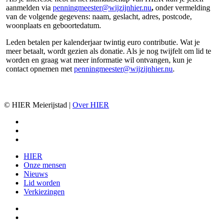
aanmelden via
penningmeester@wijzijnhier.nu
,
onder vermelding
van de volgende gegevens: naam, geslacht, adres, postcode,
woonplaats en geboortedatum.
Leden betalen per kalenderjaar twintig euro contributie. Wat je
meer betaalt, wordt gezien als donatie. Als je nog twijfelt om lid te
worden en graag wat meer informatie wil ontvangen, kun je
contact opnemen met
penningmeester@wijzijnhier.nu
.
© HIER Meierijstad |
Over HIER
facebook
instagram
email
Close
HIER
Menu
Onze mensen
Nieuws
Lid worden
Verkiezingen
facebook
instagram