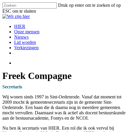
Skip
Druk op enter om te zoeken of op
to
ESC om te sluiten
main
Close
content
Search
search
Menu
HIER
Onze mensen
Nieuws
Lid worden
Verkiezingen
facebook
instagram
email
search
Freek Compagne
Secretaris
Wij wonen sinds 1997 in Sint-Oedenrode. Vanaf dat moment tot
2009 mocht ik gemeentesecretaris zijn in de gemeente Sint-
Oedenrode. Een baan die ik daarna nog in meerdere gemeenten
mocht vervullen. Daarnaast was ik actief als docent bestuurskunde
aan de bestuursacademie, Fontys en de NCOI.
Nu ben ik secretaris van HIER. Een rol die ik ook vervul bij