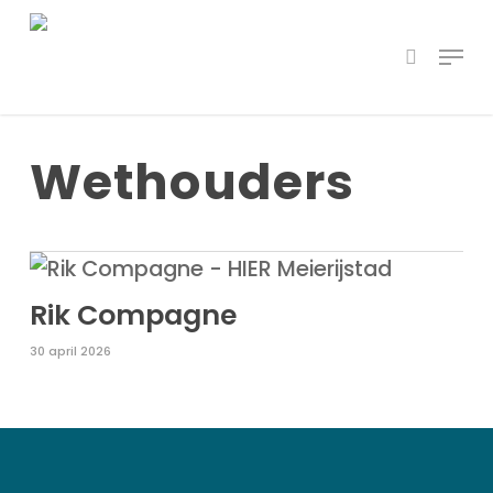
Skip
Menu
to
search
main
content
Wethouders
Rik Compagne
30 april 2026