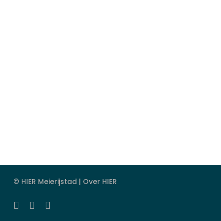
© HIER Meierijstad |
Over HIER
facebook
instagram
email