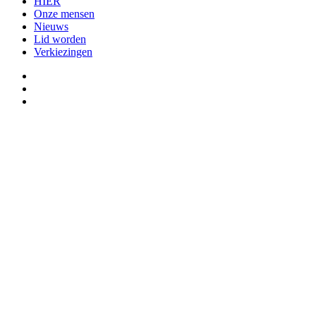
Close
HIER
Menu
Onze mensen
Nieuws
Lid worden
Verkiezingen
facebook
instagram
email