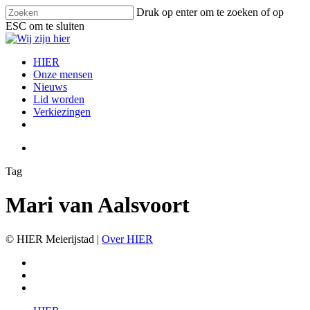
Skip
Druk op enter om te zoeken of op
to
ESC om te sluiten
main
Close
content
Search
search
Menu
HIER
Onze mensen
Nieuws
Lid worden
Verkiezingen
facebook
instagram
email
search
Tag
Mari van Aalsvoort
© HIER Meierijstad |
Over HIER
facebook
instagram
email