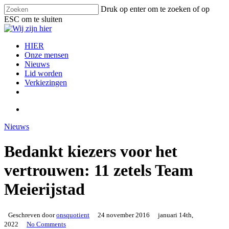
Skip
Druk op enter om te zoeken of op
to
ESC om te sluiten
main
Close
content
Search
search
Menu
HIER
Onze mensen
Nieuws
Lid worden
Verkiezingen
facebook
instagram
email
search
Nieuws
Bedankt kiezers voor het
vertrouwen: 11 zetels Team
Meierijstad
Geschreven door
onsquotient
24 november 2016
januari 14th,
2022
No Comments