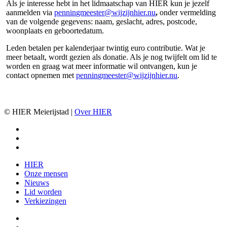
Als je interesse hebt in het lidmaatschap van HIER kun je jezelf
aanmelden via
penningmeester@wijzijnhier.nu
,
onder vermelding
van de volgende gegevens: naam, geslacht, adres, postcode,
woonplaats en geboortedatum.
Leden betalen per kalenderjaar twintig euro contributie. Wat je
meer betaalt, wordt gezien als donatie. Als je nog twijfelt om lid te
worden en graag wat meer informatie wil ontvangen, kun je
contact opnemen met
penningmeester@wijzijnhier.nu
.
© HIER Meierijstad |
Over HIER
facebook
instagram
email
Close
HIER
Menu
Onze mensen
Nieuws
Lid worden
Verkiezingen
facebook
instagram