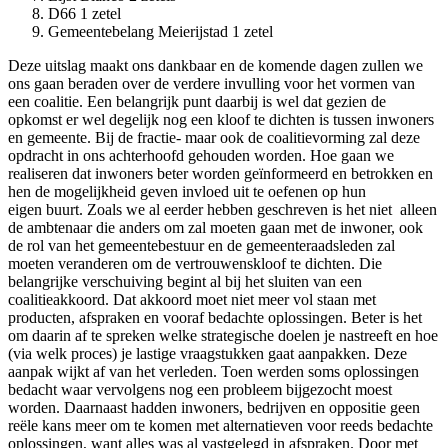
D66 1 zetel
Gemeentebelang Meierijstad 1 zetel
Deze uitslag maakt ons dankbaar en de komende dagen zullen we
ons gaan beraden over de verdere invulling voor het vormen van
een coalitie. Een belangrijk punt daarbij is wel dat gezien de
opkomst er wel degelijk nog een kloof te dichten is tussen inwoners
en gemeente. Bij de fractie- maar ook de coalitievorming zal deze
opdracht in ons achterhoofd gehouden worden. Hoe gaan we
realiseren dat inwoners beter worden geïnformeerd en betrokken en
hen de mogelijkheid geven invloed uit te oefenen op hun
eigen buurt. Zoals we al eerder hebben geschreven is het niet alleen
de ambtenaar die anders om zal moeten gaan met de inwoner, ook
de rol van het gemeentebestuur en de gemeenteraadsleden zal
moeten veranderen om de vertrouwenskloof te dichten. Die
belangrijke verschuiving begint al bij het sluiten van een
coalitieakkoord. Dat akkoord moet niet meer vol staan met
producten, afspraken en vooraf bedachte oplossingen. Beter is het
om daarin af te spreken welke strategische doelen je nastreeft en hoe
(via welk proces) je lastige vraagstukken gaat aanpakken. Deze
aanpak wijkt af van het verleden. Toen werden soms oplossingen
bedacht waar vervolgens nog een probleem bijgezocht moest
worden. Daarnaast hadden inwoners, bedrijven en oppositie geen
reële kans meer om te komen met alternatieven voor reeds bedachte
oplossingen, want alles was al vastgelegd in afspraken. Door met