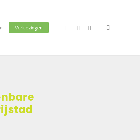
search
facebook
instagram
email
en
Verkiezingen
enbare
ijstad