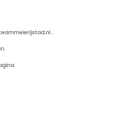
teammeierijstad.nl .
n.
agina.