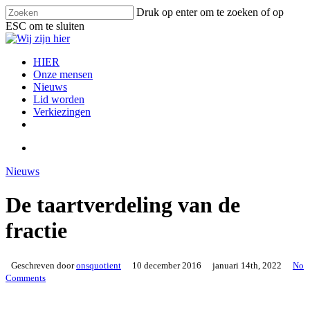
Skip
Druk op enter om te zoeken of op
to
ESC om te sluiten
main
Close
content
Search
search
Menu
HIER
Onze mensen
Nieuws
Lid worden
Verkiezingen
facebook
instagram
email
search
Nieuws
De taartverdeling van de
fractie
Geschreven door
onsquotient
10 december 2016
januari 14th, 2022
No
Comments