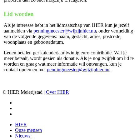
Lid worden
Als je interesse hebt in het lidmaatschap van HIER kun je jezelf
aanmelden via
penningmeester@wijzijnhier.nu
,
onder vermelding
van de volgende gegevens: naam, geslacht, adres, postcode,
woonplaats en geboortedatum.
Leden betalen per kalenderjaar twintig euro contributie. Wat je
meer betaalt, wordt gezien als donatie. Als je nog twijfelt om lid te
worden en graag wat meer informatie wil ontvangen, kun je
contact opnemen met
penningmeester@wijzijnhier.nu
.
© HIER Meierijstad |
Over HIER
facebook
instagram
email
Close
HIER
Menu
Onze mensen
Nieuws