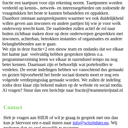
fractie een taartpunt voor zijn rekening neemt. Taartpunten worden
verdeeld op kennis-, netwerk- en interessegebieden om zodoende de
vraagstukken het beste te kunnen behandelen en oppakken.
Daardoor ontstaan aanspreekpunten waarmee we ook duidelijkheid
willen geven aan inwoners en andere partijen bij wie je voor welk
onderwerp terecht kunt. De raadsleden zullen actief de rol naar
buiten zichtbaar maken door op deze onderwerpen gesprekken met
inwoners, achterban, betrokken instanties of organisaties en andere
belanghebbenden aan te gaan.
We zijn in deze fractie+2 een nieuw team en ondanks dat we elkaar
het laatste jaar veelvuldig hebben gesproken tijdens o.a.
programmavorming leren we elkaar in razendsnel tempo nu nog
beter kennen. Daarnaast zijn er behoorlijk wat portefeuilles te
verdelen. De eerste indelingen hebben we vanochtend dus gemaakt
en gezien bijvoorbeeld het brede sociaal domein moet er nog een
volgende verdiepingsslag gemaakt worden. We zullen de indeling
zodra deze klaar zijn bekend maken op de website en social media.
Al vragen? Stuur dan een berichtje naar
fractie@teammeierijstad.nl
Contact
Heb je vragen aan HIER of wil je graag in gesprek met ons dan
kun je hiervoor een e-mail sturen naar
info@wijzijnhier.nu
. Wij
proberen dan zo snel mogelijk te reageren.