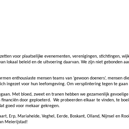
nzetten voor plaatselijke evenementen, verenigingen, stichtingen, wij
 lokaal beleid en de uitvoering daarvan. We zijn niet gebonden aan e
vormen enthousiaste mensen teams van ‘gewoon doeners’, mensen die
zij zich ingezet voor hun leefomgeving. Om versplintering tegen te g
egaan. Met bloed, zweet en tranen hebben we gezamenlijk gevoelige
n financiën door geploeterd.
We probeerden elkaar te vinden, te boei
dat goed voor mekaar gekregen.
taart, Erp, Mariaheide, Veghel, Eerde, Boskant, Olland, Nijnsel en Ro
an Meierijstad!