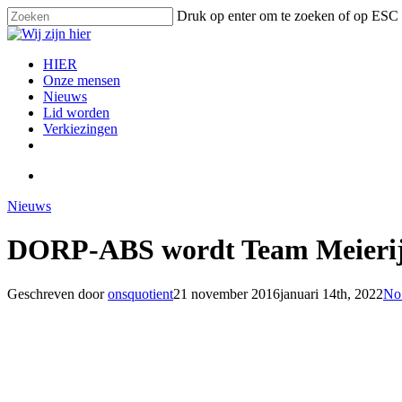
Skip
Druk op enter om te zoeken of op ESC 
to
Close
main
Search
content
search
Menu
HIER
Onze mensen
Nieuws
Lid worden
Verkiezingen
facebook
instagram
email
search
Nieuws
DORP-ABS wordt Team Meierij
Geschreven door
onsquotient
21 november 2016
januari 14th, 2022
No