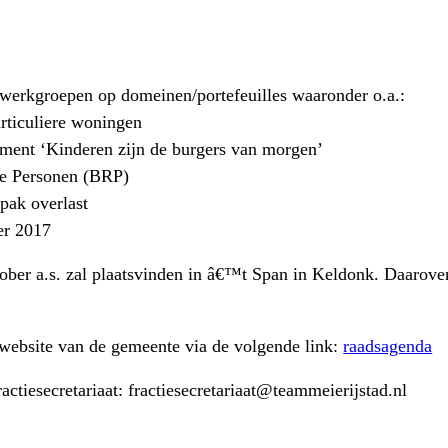
werkgroepen op domeinen/portefeuilles waaronder o.a.:
rticuliere woningen
lement ‘Kinderen zijn de burgers van morgen’
ie Personen (BRP)
pak overlast
er 2017
tober a.s. zal plaatsvinden in â€™t Span in Keldonk. Daarove
 website van de gemeente via de volgende link:
raadsagenda
ctiesecretariaat: fractiesecretariaat@teammeierijstad.nl