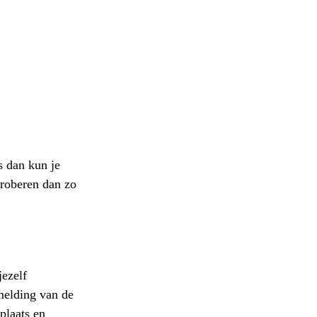
s dan kun je
proberen dan zo
jezelf
elding van de
plaats en