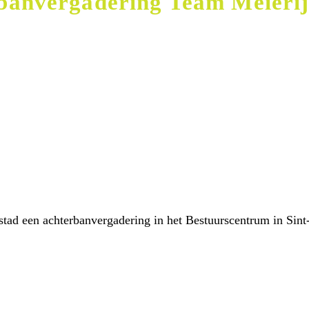
rbanvergadering Team Meierij
tad een achterbanvergadering in het Bestuurscentrum in Sint