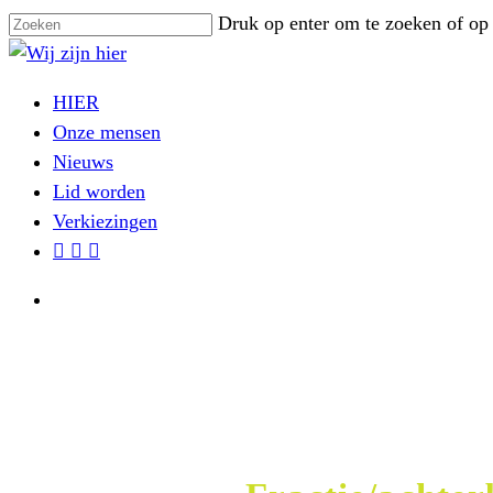
Skip
Druk op enter om te zoeken of op
to
Close
main
Search
search
Menu
HIER
content
Onze mensen
Nieuws
Lid worden
Verkiezingen
facebook
instagram
email
search