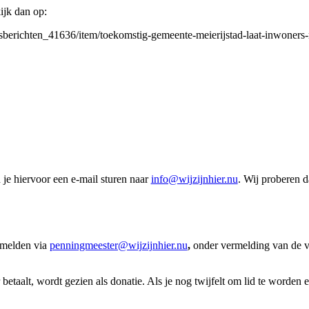
ijk dan op:
uwsberichten_41636/item/toekomstig-gemeente-meierijstad-laat-inwoner
je hiervoor een e-mail sturen naar
info@wijzijnhier.nu
. Wij proberen d
anmelden via
penningmeester@wijzijnhier.nu
,
onder vermelding van de v
 betaalt, wordt gezien als donatie. Als je nog twijfelt om lid te worden