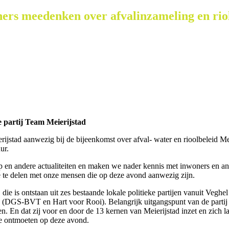
ers meedenken over afvalinzameling en rio
e partij Team Meierijstad
rijstad aanwezig bij de bijeenkomst over afval- water en rioolbeleid M
ur.
p en andere actualiteiten en maken we nader kennis met inwoners en 
 te delen met onze mensen die op deze avond aanwezig zijn.
j die is ontstaan uit zes bestaande lokale politieke partijen vanuit Ve
S-BVT en Hart voor Rooi). Belangrijk uitgangspunt van de partij is da
en. En dat zij voor en door de 13 kernen van Meierijstad inzet en zich 
te ontmoeten op deze avond.