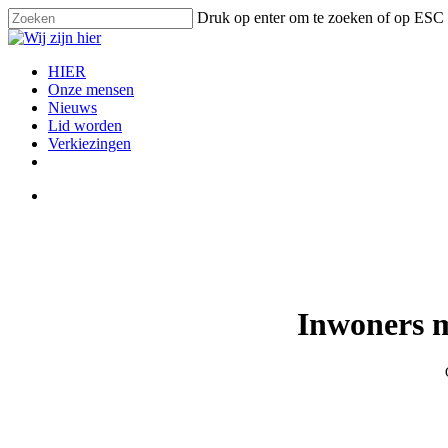
Skip
Druk op enter om te zoeken of op ESC 
to
Close
main
Search
content
search
Menu
HIER
Onze mensen
Nieuws
Lid worden
Verkiezingen
facebook
instagram
email
search
Inwoners m