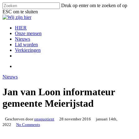
Skip
Druk op enter om te zoeken of op
to
ESC om te sluiten
main
Close
content
Search
search
Menu
HIER
Onze mensen
Nieuws
Lid worden
Verkiezingen
facebook
instagram
email
search
Nieuws
Jan van Loon informateur
gemeente Meierijstad
Geschreven door
onsquotient
28 november 2016
januari 14th,
2022
No Comments