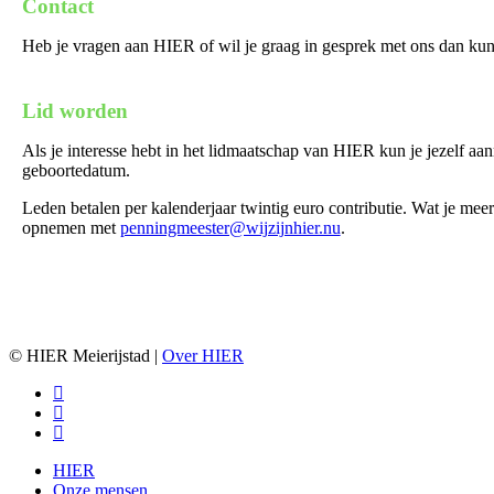
Contact
Heb je vragen aan HIER of wil je graag in gesprek met ons dan kun 
Lid worden
Als je interesse hebt in het lidmaatschap van HIER kun je jezelf a
geboortedatum.
Leden betalen per kalenderjaar twintig euro contributie. Wat je meer
opnemen met
penningmeester@wijzijnhier.nu
.
© HIER Meierijstad |
Over HIER
facebook
instagram
email
Close
HIER
Menu
Onze mensen