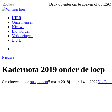
Skip
Druk op enter om te zoeken of op ESC 
to
Close
main
Search
content
search
Menu
HIER
Onze mensen
Nieuws
Lid worden
Verkiezingen
facebook
instagram
email
search
Nieuws
Kadernota 2019 onder de loep
Geschreven door
onsquotient
5 maart 2018
januari 14th, 2022
No Com