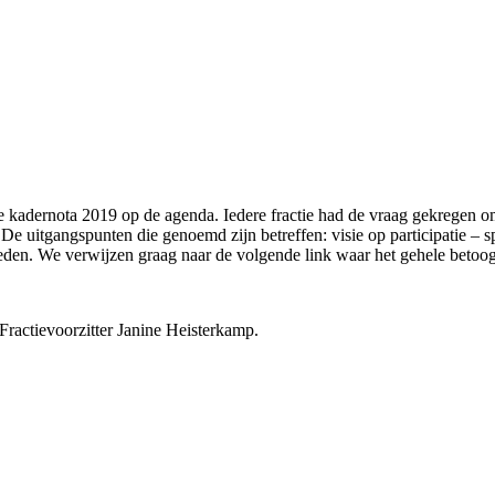
kadernota 2019 op de agenda. Iedere fractie had de vraag gekregen om o
e uitgangspunten die genoemd zijn betreffen: visie op participatie – sp
eden. We verwijzen graag naar de volgende link waar het gehele betoog 
ractievoorzitter Janine Heisterkamp.