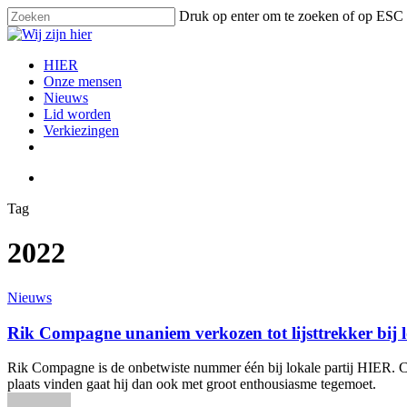
Skip
Druk op enter om te zoeken of op ESC 
to
Close
main
Search
content
search
Menu
HIER
Onze mensen
Nieuws
Lid worden
Verkiezingen
facebook
instagram
email
search
Tag
2022
Rik
Nieuws
Compagne
unaniem
Rik Compagne unaniem verkozen tot lijsttrekker bij lo
verkozen
tot
Rik Compagne is de onbetwiste nummer één bij lokale partij HIER. Co
lijsttrekker
plaats vinden gaat hij dan ook met groot enthousiasme tegemoet.
bij