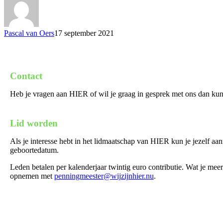
lokale
partij
HIER
Nr
Pascal van Oers
17 september 2021
1
lijst
1
Contact
Heb je vragen aan HIER of wil je graag in gesprek met ons dan kun 
Lid worden
Als je interesse hebt in het lidmaatschap van HIER kun je jezelf a
geboortedatum.
Leden betalen per kalenderjaar twintig euro contributie. Wat je meer
opnemen met
penningmeester@wijzijnhier.nu
.