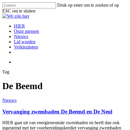
Skip
Druk op enter om te zoeken of op
to
ESC om te sluiten
main
Close
content
Search
search
Menu
HIER
Onze mensen
Nieuws
Lid worden
Verkiezingen
facebook
instagram
email
search
Tag
De Beemd
Vervanging
Nieuws
zwembaden
De
Vervanging zwembaden De Beemd en De Neul
Beemd
en
HIER gaat uit van energieneutrale zwembaden en heeft dan ook
De
ingestemd met het voorbereidingskrediet vervanging zwembaden