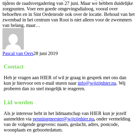
Neul
tijdens de raadsvergadering van 27 juni. Maar we hebben duidelijke
zorgpunten. Voer een goede omgevingsdialoog, vooral over
behoeften en in Sint Oedenrode ook over de locatie. Behoud van het
zwembad in het centrum van Rooi is niet alleen voor de zwemmers
van belang, maar…
Pascal van Oers
28 juni 2019
Contact
Heb je vragen aan HIER of wil je graag in gesprek met ons dan
kun je hiervoor een e-mail sturen naar
info@wijzijnhier.nu
. Wij
proberen dan zo snel mogelijk te reageren.
Lid worden
Als je interesse hebt in het lidmaatschap van HIER kun je jezelf
aanmelden via
penningmeester@wijzijnhier.nu
,
onder vermelding
van de volgende gegevens: naam, geslacht, adres, postcode,
woonplaats en geboortedatum.