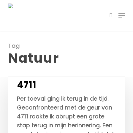
Skip
Menu
to
search
main
content
Tag
Natuur
4711
4711
Per toeval ging ik terug in de tijd.
Geconfronteerd met de geur van
4711 raakte ik abrupt een grote
stap terug in mijn herinnering. Een