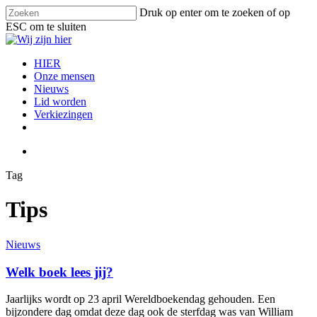
Skip
Druk op enter om te zoeken of op
to
ESC om te sluiten
main
Close
content
Search
search
Menu
HIER
Onze mensen
Nieuws
Lid worden
Verkiezingen
facebook
instagram
email
search
Tag
Tips
Welk
Nieuws
boek
lees
Welk boek lees jij?
jij?
Jaarlijks wordt op 23 april Wereldboekendag gehouden. Een
bijzondere dag omdat deze dag ook de sterfdag was van William