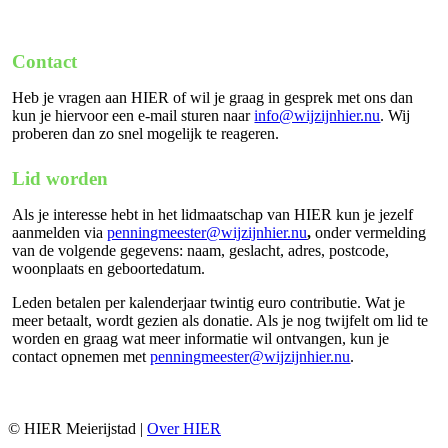
Contact
Heb je vragen aan HIER of wil je graag in gesprek met ons dan
kun je hiervoor een e-mail sturen naar
info@wijzijnhier.nu
. Wij
proberen dan zo snel mogelijk te reageren.
Lid worden
Als je interesse hebt in het lidmaatschap van HIER kun je jezelf
aanmelden via
penningmeester@wijzijnhier.nu
,
onder vermelding
van de volgende gegevens: naam, geslacht, adres, postcode,
woonplaats en geboortedatum.
Leden betalen per kalenderjaar twintig euro contributie. Wat je
meer betaalt, wordt gezien als donatie. Als je nog twijfelt om lid te
worden en graag wat meer informatie wil ontvangen, kun je
contact opnemen met
penningmeester@wijzijnhier.nu
.
© HIER Meierijstad |
Over HIER