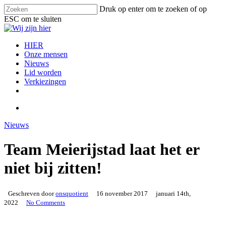
Skip
Druk op enter om te zoeken of op
to
ESC om te sluiten
main
Close
content
Search
search
Menu
HIER
Onze mensen
Nieuws
Lid worden
Verkiezingen
facebook
instagram
email
search
Nieuws
Team Meierijstad laat het er
niet bij zitten!
Geschreven door
onsquotient
16 november 2017
januari 14th,
2022
No Comments