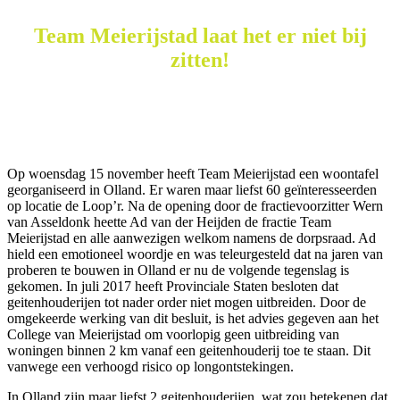
Team Meierijstad laat het er niet bij
zitten!
Op woensdag 15 november heeft Team Meierijstad een woontafel
georganiseerd in Olland. Er waren maar liefst 60 geïnteresseerden
op locatie de Loop’r. Na de opening door de fractievoorzitter Wern
van Asseldonk heette Ad van der Heijden de fractie Team
Meierijstad en alle aanwezigen welkom namens de dorpsraad. Ad
hield een emotioneel woordje en was teleurgesteld dat na jaren van
proberen te bouwen in Olland er nu de volgende tegenslag is
gekomen. In juli 2017 heeft Provinciale Staten besloten dat
geitenhouderijen tot nader order niet mogen uitbreiden. Door de
omgekeerde werking van dit besluit, is het advies gegeven aan het
College van Meierijstad om voorlopig geen uitbreiding van
woningen binnen 2 km vanaf een geitenhouderij toe te staan. Dit
vanwege een verhoogd risico op longontstekingen.
In Olland zijn maar liefst 2 geitenhouderijen, wat zou betekenen dat