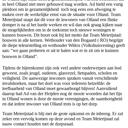
in heel Olland niet meer gebouwd mag worden. Ad hield een vurig
pleidooi om in gezamenlijkheid toch nog eens een afweging te
maken over de werkelijke ernst van de situatie voor Olland. Team
Meierijstad snapt dat dit voor de inwoners van Olland een flinke
domper is na al het harde werken en wil dan ook graag kijken naar
de mogelijkheden om in de toekomst toch nieuwe woningen te
kunnen bouwen. Dit hoort ook bij het motto dat Team Meierijstad:
bouwen in alle kernen. Wethouder van den Bogaard ( RO) begrijpt
de diepe teleurstelling en wethouder Witlox (Volkshuisvesting) geeft
aan: “we gaan proberen er uit te halen wat er in zit om te kunnen
bouwen in Olland”.
Tijdens de bijeenkomst zijn ook veel andere onderwerpen aan bod
geweest, zoals jeugd, ouderen, glasvezel, fietspaden, scholen en
veiligheid. De aanwezige inwoners spraken vanuit verschillende
invalshoeken, maar het doel was voor iedereen hetzelfde: de
leefbaarheid van Olland moet gewaarborgd blijven! Aanvullend
daarop had Ad van der Heijden nog de mooie woorden dat het fijn
in Olland wonen is door de mooie verenigingen, de saamhorigheid
en dat iedere inwoner van Olland trots is op het dorp.
Team Meierijstad is blij met de grote opkomst en de inbreng. Er zal
zeker een vervolg komen op deze avond en Team Meierijstad zal
nauw contact houden met de dorpsraad.