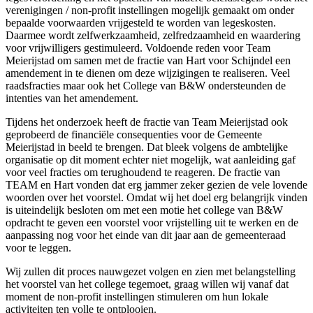
verenigingen / non-profit instellingen mogelijk gemaakt om onder
bepaalde voorwaarden vrijgesteld te worden van legeskosten.
Daarmee wordt zelfwerkzaamheid, zelfredzaamheid en waardering
voor vrijwilligers gestimuleerd. Voldoende reden voor Team
Meierijstad om samen met de fractie van Hart voor Schijndel een
amendement in te dienen om deze wijzigingen te realiseren. Veel
raadsfracties maar ook het College van B&W ondersteunden de
intenties van het amendement.
Tijdens het onderzoek heeft de fractie van Team Meierijstad ook
geprobeerd de financiële consequenties voor de Gemeente
Meierijstad in beeld te brengen. Dat bleek volgens de ambtelijke
organisatie op dit moment echter niet mogelijk, wat aanleiding gaf
voor veel fracties om terughoudend te reageren. De fractie van
TEAM en Hart vonden dat erg jammer zeker gezien de vele lovende
woorden over het voorstel. Omdat wij het doel erg belangrijk vinden
is uiteindelijk besloten om met een motie het college van B&W
opdracht te geven een voorstel voor vrijstelling uit te werken en de
aanpassing nog voor het einde van dit jaar aan de gemeenteraad
voor te leggen.
Wij zullen dit proces nauwgezet volgen en zien met belangstelling
het voorstel van het college tegemoet, graag willen wij vanaf dat
moment de non-profit instellingen stimuleren om hun lokale
activiteiten ten volle te ontplooien.