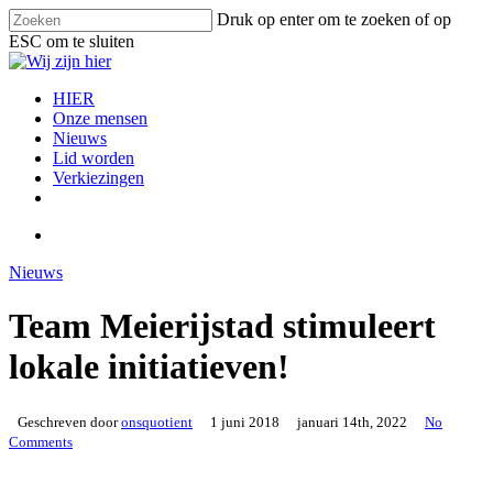
Skip
Druk op enter om te zoeken of op
to
ESC om te sluiten
main
Close
content
Search
search
Menu
HIER
Onze mensen
Nieuws
Lid worden
Verkiezingen
facebook
instagram
email
search
Nieuws
Team Meierijstad stimuleert
lokale initiatieven!
Geschreven door
onsquotient
1 juni 2018
januari 14th, 2022
No
Comments