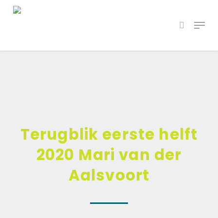
Skip
Menu
to
search
main
content
Terugblik eerste helft
2020 Mari van der
Aalsvoort