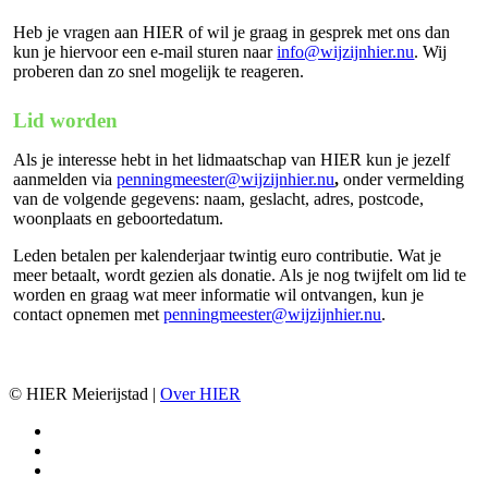
Heb je vragen aan HIER of wil je graag in gesprek met ons dan
kun je hiervoor een e-mail sturen naar
info@wijzijnhier.nu
. Wij
proberen dan zo snel mogelijk te reageren.
Lid worden
Als je interesse hebt in het lidmaatschap van HIER kun je jezelf
aanmelden via
penningmeester@wijzijnhier.nu
,
onder vermelding
van de volgende gegevens: naam, geslacht, adres, postcode,
woonplaats en geboortedatum.
Leden betalen per kalenderjaar twintig euro contributie. Wat je
meer betaalt, wordt gezien als donatie. Als je nog twijfelt om lid te
worden en graag wat meer informatie wil ontvangen, kun je
contact opnemen met
penningmeester@wijzijnhier.nu
.
© HIER Meierijstad |
Over HIER
facebook
instagram
email