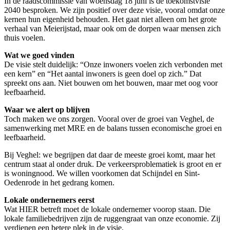
In de raadscommissie van woensdag 18 juni is de toekomstvisie
2040 besproken. We zijn positief over deze visie, vooral omdat onze
kernen hun eigenheid behouden. Het gaat niet alleen om het grote
verhaal van Meierijstad, maar ook om de dorpen waar mensen zich
thuis voelen.
Wat we goed vinden
De visie stelt duidelijk: “Onze inwoners voelen zich verbonden met
een kern” en “Het aantal inwoners is geen doel op zich.” Dat
spreekt ons aan. Niet bouwen om het bouwen, maar met oog voor
leefbaarheid.
Waar we alert op blijven
Toch maken we ons zorgen. Vooral over de groei van Veghel, de
samenwerking met MRE en de balans tussen economische groei en
leefbaarheid.
Bij Veghel: we begrijpen dat daar de meeste groei komt, maar het
centrum staat al onder druk. De verkeersproblematiek is groot en er
is woningnood. We willen voorkomen dat Schijndel en Sint-
Oedenrode in het gedrang komen.
Lokale ondernemers eerst
Wat HIER betreft moet de lokale ondernemer voorop staan. Die
lokale familiebedrijven zijn de ruggengraat van onze economie. Zij
verdienen een betere plek in de visie.