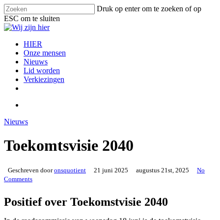
Skip
Druk op enter om te zoeken of op
to
ESC om te sluiten
main
Close
content
Search
search
Menu
HIER
Onze mensen
Nieuws
Lid worden
Verkiezingen
facebook
instagram
email
search
Nieuws
Toekomtsvisie 2040
Geschreven door
onsquotient
21 juni 2025
augustus 21st, 2025
No
Comments
Positief over Toekomstvisie 2040