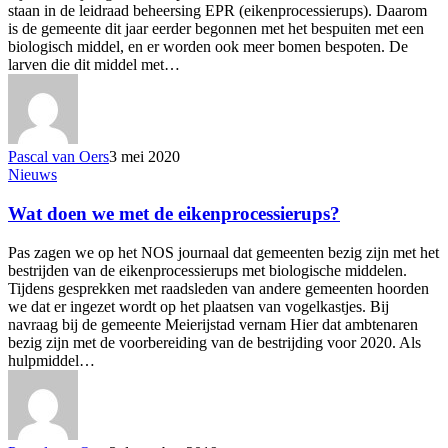
staan in de leidraad beheersing EPR (eikenprocessierups). Daarom
is de gemeente dit jaar eerder begonnen met het bespuiten met een
biologisch middel, en er worden ook meer bomen bespoten. De
larven die dit middel met…
Pascal van Oers
3 mei 2020
Wat
Nieuws
doen
we
Wat doen we met de eikenprocessierups?
met
de
Pas zagen we op het NOS journaal dat gemeenten bezig zijn met het
eikenprocessierups?
bestrijden van de eikenprocessierups met biologische middelen.
Tijdens gesprekken met raadsleden van andere gemeenten hoorden
we dat er ingezet wordt op het plaatsen van vogelkastjes. Bij
navraag bij de gemeente Meierijstad vernam Hier dat ambtenaren
bezig zijn met de voorbereiding van de bestrijding voor 2020. Als
hulpmiddel…