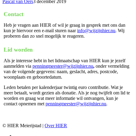
Pascal van Oers
3 december 2019
Contact
Heb je vragen aan HIER of wil je graag in gesprek met ons dan
kun je hiervoor een e-mail sturen naar
info@wijzijnhier.nu
. Wij
proberen dan zo snel mogelijk te reageren.
Lid worden
Als je interesse hebt in het lidmaatschap van HIER kun je jezelf
aanmelden via
penningmeester@wijzijnhier.nu
,
onder vermelding
van de volgende gegevens: naam, geslacht, adres, postcode,
woonplaats en geboortedatum.
Leden betalen per kalenderjaar twintig euro contributie. Wat je
meer betaalt, wordt gezien als donatie. Als je nog twijfelt om lid te
worden en graag wat meer informatie wil ontvangen, kun je
contact opnemen met
penningmeester@wijzijnhier.nu
.
© HIER Meierijstad |
Over HIER
facebook