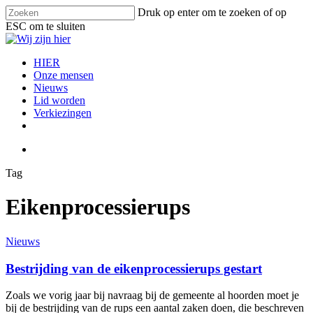
Skip
Druk op enter om te zoeken of op
to
ESC om te sluiten
main
Close
content
Search
search
Menu
HIER
Onze mensen
Nieuws
Lid worden
Verkiezingen
facebook
instagram
email
search
Tag
Eikenprocessierups
Bestrijding
Nieuws
van
de
Bestrijding van de eikenprocessierups gestart
eikenprocessierups
gestart
Zoals we vorig jaar bij navraag bij de gemeente al hoorden moet je
bij de bestrijding van de rups een aantal zaken doen, die beschreven