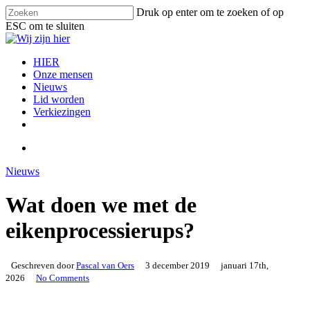
Skip
Druk op enter om te zoeken of op
to
ESC om te sluiten
main
Close
content
Search
search
Menu
HIER
Onze mensen
Nieuws
Lid worden
Verkiezingen
facebook
instagram
email
search
Nieuws
Wat doen we met de
eikenprocessierups?
Geschreven door
Pascal van Oers
3 december 2019
januari 17th,
2026
No Comments