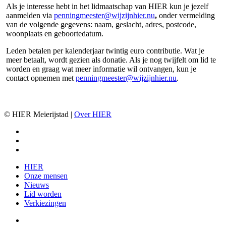
Als je interesse hebt in het lidmaatschap van HIER kun je jezelf
aanmelden via
penningmeester@wijzijnhier.nu
,
onder vermelding
van de volgende gegevens: naam, geslacht, adres, postcode,
woonplaats en geboortedatum.
Leden betalen per kalenderjaar twintig euro contributie. Wat je
meer betaalt, wordt gezien als donatie. Als je nog twijfelt om lid te
worden en graag wat meer informatie wil ontvangen, kun je
contact opnemen met
penningmeester@wijzijnhier.nu
.
© HIER Meierijstad |
Over HIER
facebook
instagram
email
Close
HIER
Menu
Onze mensen
Nieuws
Lid worden
Verkiezingen
facebook