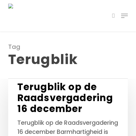
Skip
Menu
to
search
main
content
Tag
Terugblik
Terugblik
Terugblik op de
op
Raadsvergadering
de
16 december
Raadsvergadering
16
Terugblik op de Raadsvergadering
december
16 december Barmhartigheid is