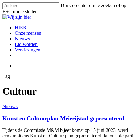
Skip
Druk op enter om te zoeken of op
to
ESC om te sluiten
main
Close
content
Search
search
Menu
HIER
Onze mensen
Nieuws
Lid worden
Verkiezingen
facebook
instagram
email
search
Tag
Cultuur
Kunst
Nieuws
en
Cultuurplan
Kunst en Cultuurplan Meierijstad gepresenteerd
Meierijstad
gepresenteerd
Tijdens de Commissie M&M bijeenkomst op 15 juni 2023, werd
een ambitieus Kunst en Cultuur plan gepresenteerd dat ons, de partij