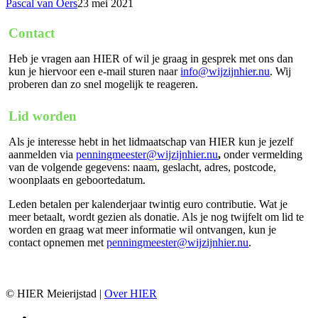
Pascal van Oers
23 mei 2021
Contact
Heb je vragen aan HIER of wil je graag in gesprek met ons dan
kun je hiervoor een e-mail sturen naar
info@wijzijnhier.nu
. Wij
proberen dan zo snel mogelijk te reageren.
Lid worden
Als je interesse hebt in het lidmaatschap van HIER kun je jezelf
aanmelden via
penningmeester@wijzijnhier.nu
,
onder vermelding
van de volgende gegevens: naam, geslacht, adres, postcode,
woonplaats en geboortedatum.
Leden betalen per kalenderjaar twintig euro contributie. Wat je
meer betaalt, wordt gezien als donatie. Als je nog twijfelt om lid te
worden en graag wat meer informatie wil ontvangen, kun je
contact opnemen met
penningmeester@wijzijnhier.nu
.
© HIER Meierijstad |
Over HIER
facebook