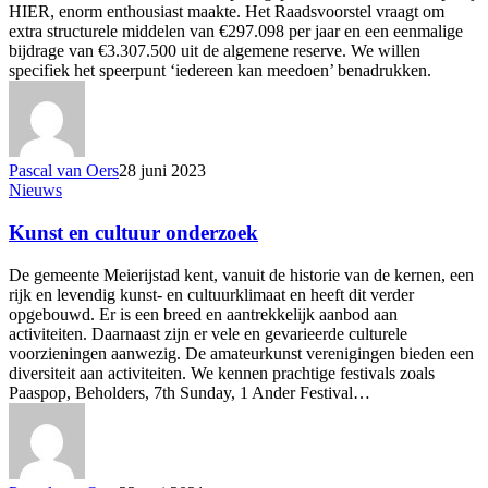
HIER, enorm enthousiast maakte. Het Raadsvoorstel vraagt om
extra structurele middelen van €297.098 per jaar en een eenmalige
bijdrage van €3.307.500 uit de algemene reserve. We willen
specifiek het speerpunt ‘iedereen kan meedoen’ benadrukken.
Pascal van Oers
28 juni 2023
Kunst
Nieuws
en
cultuur
Kunst en cultuur onderzoek
onderzoek
De gemeente Meierijstad kent, vanuit de historie van de kernen, een
rijk en levendig kunst- en cultuurklimaat en heeft dit verder
opgebouwd. Er is een breed en aantrekkelijk aanbod aan
activiteiten. Daarnaast zijn er vele en gevarieerde culturele
voorzieningen aanwezig. De amateurkunst verenigingen bieden een
diversiteit aan activiteiten. We kennen prachtige festivals zoals
Paaspop, Beholders, 7th Sunday, 1 Ander Festival…