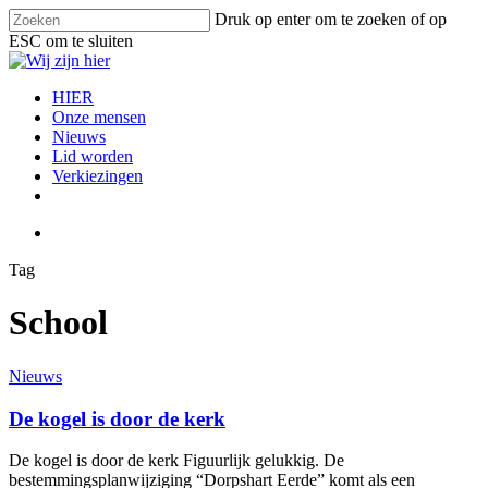
Skip
Druk op enter om te zoeken of op
to
ESC om te sluiten
main
Close
content
Search
search
Menu
HIER
Onze mensen
Nieuws
Lid worden
Verkiezingen
facebook
instagram
email
search
Tag
School
De
Nieuws
kogel
is
De kogel is door de kerk
door
de
De kogel is door de kerk Figuurlijk gelukkig. De
kerk
bestemmingsplanwijziging “Dorpshart Eerde” komt als een